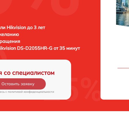
и Hikvision до 3 лет
 желанию
бращения
ikvision DS-D2055HR-G от 35 минут
я со специалистом
Оставить заявку
есь c
политикой конфиденциальности