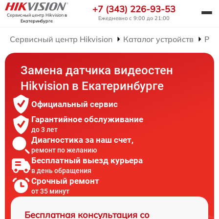
+7 (343) 226-93-53
Сервисный центр Hikvision
в
Ежедневно с 9:00 до 21:00
Екатеринбурге
Сервисный центр Hikvision
Каталог устройств
Рем
Замена датчика видеостен
Hikvision в Екатеринбурге
Официальный сервис
Гарантийное обслуживание
до 3 лет
Диагностика за наш счет,
ремонт по желанию
Бесплатный выезд курьера
в день обращения
Срочный ремонт
от 35 минут
Бесплатная консультация со