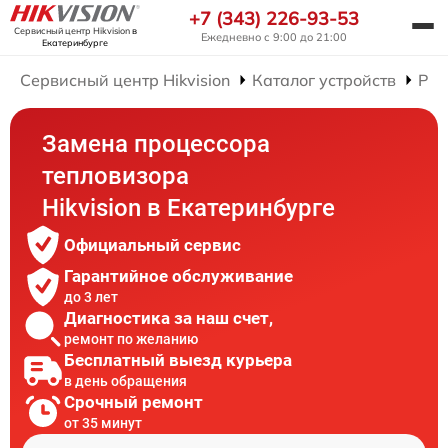
+7 (343) 226-93-53
Сервисный центр Hikvision
в
Ежедневно с 9:00 до 21:00
Екатеринбурге
Сервисный центр Hikvision
Каталог устройств
Рем
Замена процессора
тепловизора
Hikvision в Екатеринбурге
Официальный сервис
Гарантийное обслуживание
до 3 лет
Диагностика за наш счет,
ремонт по желанию
Бесплатный выезд курьера
в день обращения
Срочный ремонт
от 35 минут