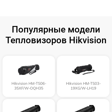
Популярные модели
Тепловизоров Hikvision
Hikvision HM-TS06-
Hikvision HM-TS03-
35XF/W-OQH35
19XG/W-LH19