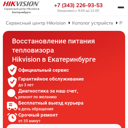
+7 (343) 226-93-53
Сервисный центр Hikvision
в
Ежедневно с 9:00 до 21:00
Екатеринбурге
Сервисный центр Hikvision
Каталог устройств
Рем
Восстановление питания
тепловизора
Hikvision в Екатеринбурге
Официальный сервис
Гарантийное обслуживание
до 3 лет
Диагностика за наш счет,
ремонт по желанию
Бесплатный выезд курьера
в день обращения
Срочный ремонт
от 35 минут