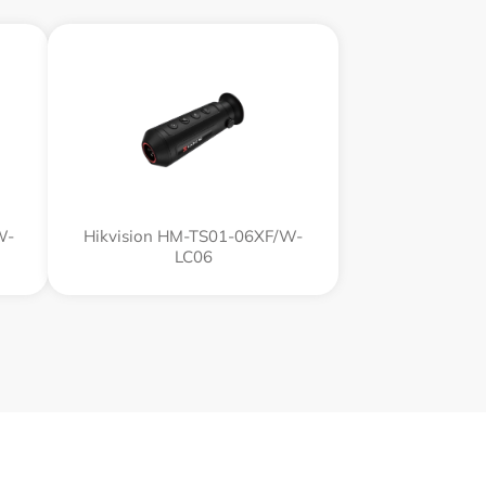
W-
Hikvision HM-TS01-06XF/W-
LC06