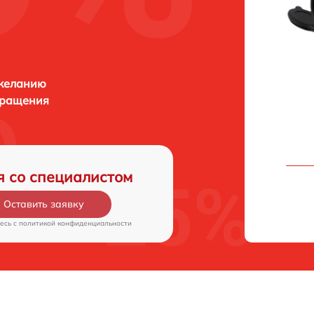
 желанию
бращения
я со специалистом
Оставить заявку
есь c
политикой конфиденциальности