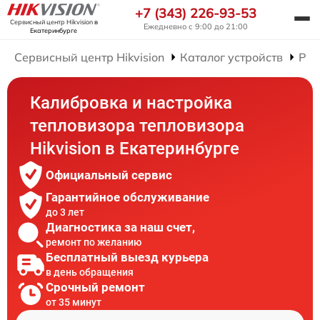
+7 (343) 226-93-53
Сервисный центр Hikvision
в
Ежедневно с 9:00 до 21:00
Екатеринбурге
Сервисный центр Hikvision
Каталог устройств
Рем
Калибровка и настройка
тепловизора тепловизора
Hikvision в Екатеринбурге
Официальный сервис
Гарантийное обслуживание
до 3 лет
Диагностика за наш счет,
ремонт по желанию
Бесплатный выезд курьера
в день обращения
Срочный ремонт
от 35 минут