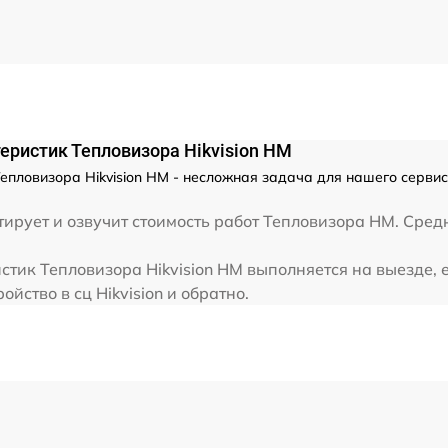
от 60 мин
еристик Тепловизора Hikvision HM
пловизора Hikvision HM - несложная задача для нашего сервис-
рует и озвучит стоимость работ Тепловизора HM. Средне
тик Тепловизора Hikvision HM выполняется на выезде, 
йство в сц Hikvision и обратно.