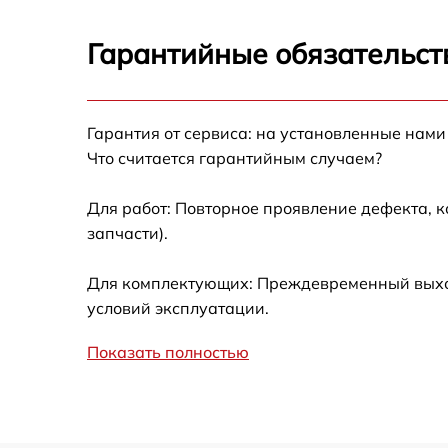
Ремонт датчика синхроимпульсов
Гарантийные обязательст
Калибровка и настройка тепловизора
Гарантия от сервиса: на установленные нами
Ремонт встроенного дальнометра и
Что считается гарантийным случаем?
других устройств
Для работ: Повторное проявление дефекта, 
Замена микросхемы логики
запчасти).
Замена ключей управления
Для комплектующих: Преждевременный выход 
условий эксплуатации.
Ремонт цепи питания
Показать полностью
Замена USB порта
Замена процессора