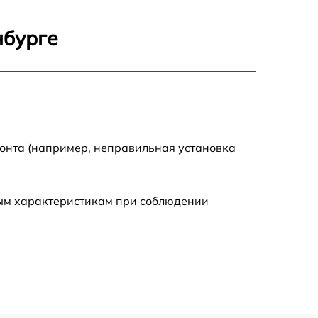
1600 р
нбурге
900 р
750 р
монта (например, неправильная установка
450 р
590 р
ным характеристикам при соблюдении
1200 р
650 р
850 р