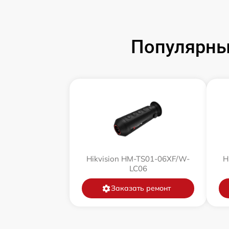
Замена аккумулятора
Популярны
Замена корпуса
Замена дисплея (экрана)
Прошивка (Обновление ПО)
Ремонт платы управления
(восстановление)
Hikvision HM-TS01-06XF/W-
H
Восстановление после попадания влаги
LC06
Заказать ремонт
Ремонт Wi-Fi
Ремонт разъема