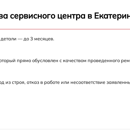
от 60 мин
ва сервисного центра в Екатери
от 60 мин
 детали — до 3 месяцев.
от 60 мин
который прямо обусловлен с качеством проведенного ре
от 60 мин
от 60 мин
из строя, отказ в работе или несоответствие заявлен
от 60 мин
от 60 мин
от 60 мин