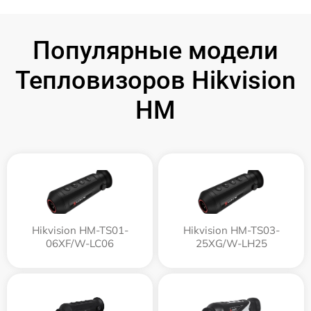
Популярные модели
Тепловизоров Hikvision
HM
Hikvision HM-TS01-
Hikvision HM-TS03-
06XF/W-LC06
25XG/W-LH25