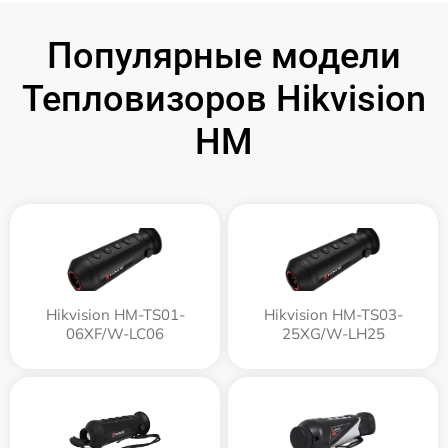
Популярные модели
Тепловизоров Hikvision
HM
Hikvision HM-TS01-
Hikvision HM-TS03-
06XF/W-LC06
25XG/W-LH25