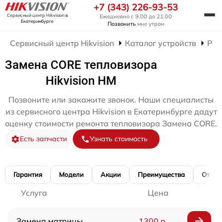
+7 (343) 226-93-53
Сервисный центр Hikvision
в
Ежедневно с 9:00 до 21:00
Екатеринбурге
Позвонить
мне утром
Сервисный центр Hikvision
Каталог устройств
Рем
Замена CORE тепловизора
Hikvision HM
Позвоните или закажите звонок. Наши специалисты
из сервисного центра Hikvision в Екатеринбурге дадут
оценку стоимости ремонта тепловизора Замена CORE.
Есть запчасти
Узнать стоимость
Гарантия
Модели
Акции
Преимущества
Отзы
Услуга
Цена
Замена матрицы
1300 р