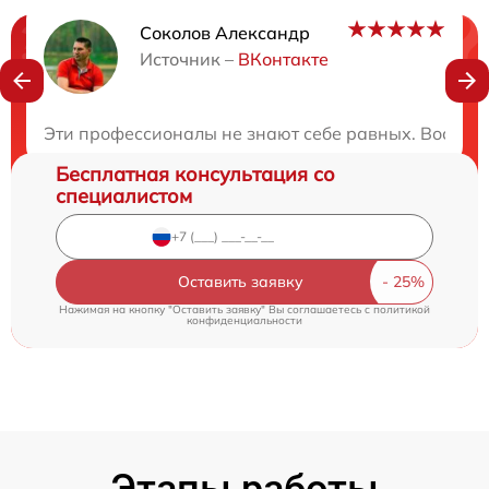
Соколов Александр
Нужна консультация?
Источник –
ВКонтакте
Закажите бесплатную консультацию
Эти профессионалы не знают себе равных. Восстан
Бесплатная консультация со
специалистом
Оставить заявку
Нажимая на кнопку "Оставить заявку" Вы соглашаетесь c
политикой
конфиденциальности
Этапы работы