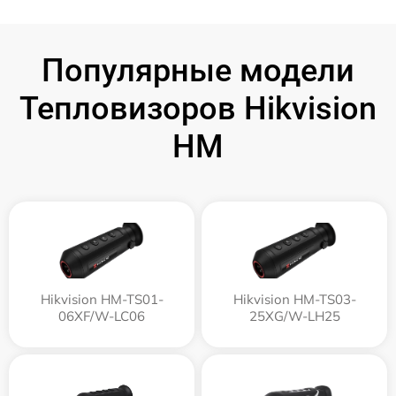
Популярные модели
Тепловизоров Hikvision
HM
Hikvision HM-TS01-
Hikvision HM-TS03-
06XF/W-LC06
25XG/W-LH25