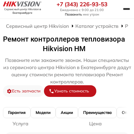
+7 (343) 226-93-53
Сервисный центр Hikvision
в
Ежедневно с 9:00 до 21:00
Екатеринбурге
Позвонить
мне утром
Сервисный центр Hikvision
Каталог устройств
Рем
Ремонт контроллеров тепловизора
Hikvision HM
Позвоните или закажите звонок. Наши специалисты
из сервисного центра Hikvision в Екатеринбурге дадут
оценку стоимости ремонта тепловизора Ремонт
контроллеров.
Есть запчасти
Узнать стоимость
Гарантия
Модели
Акции
Преимущества
Отзы
Услуга
Цена