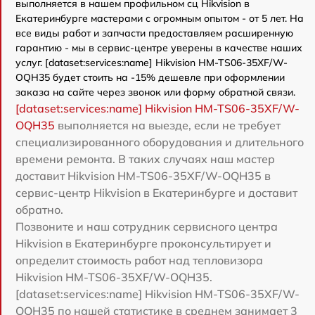
выполняется в нашем профильном сц Hikvision в
Екатеринбурге мастерами с огромным опытом - от 5 лет. На
все виды работ и запчасти предоставляем расширенную
гарантию - мы в сервис-центре уверены в качестве наших
услуг. [dataset:services:name] Hikvision HM-TS06-35XF/W-
OQH35 будет стоить на -15% дешевле при оформлении
заказа на сайте через звонок или форму обратной связи.
[dataset:services:name] Hikvision HM-TS06-35XF/W-
OQH35
выполняется на выезде, если не требует
специализированного оборудования и длительного
времени ремонта. В таких случаях наш мастер
доставит Hikvision HM-TS06-35XF/W-OQH35 в
сервис-центр Hikvision в Екатеринбурге и доставит
обратно.
Позвоните и наш сотрудник сервисного центра
Hikvision в Екатеринбурге проконсультирует и
определит стоимость работ над тепловизора
Hikvision HM-TS06-35XF/W-OQH35.
[dataset:services:name] Hikvision HM-TS06-35XF/W-
OQH35 по нашей статистике в среднем занимает 3