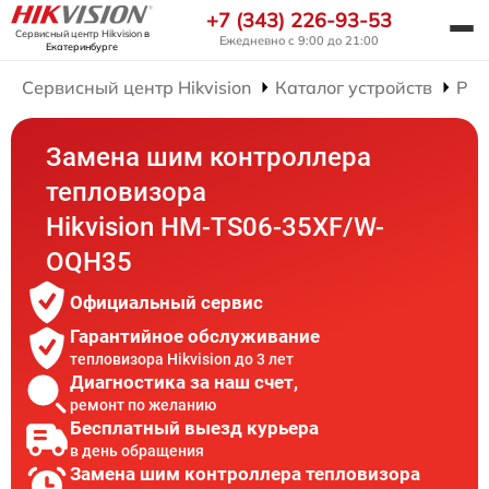
+7 (343) 226-93-53
Сервисный центр Hikvision
в
Ежедневно с 9:00 до 21:00
Екатеринбурге
Сервисный центр Hikvision
Каталог устройств
Рем
Замена шим контроллера
тепловизора
Hikvision HM-TS06-35XF/W-
OQH35
Официальный сервис
Гарантийное обслуживание
тепловизора Hikvision до 3 лет
Диагностика за наш счет,
ремонт по желанию
Бесплатный выезд курьера
в день обращения
Замена шим контроллера тепловизора