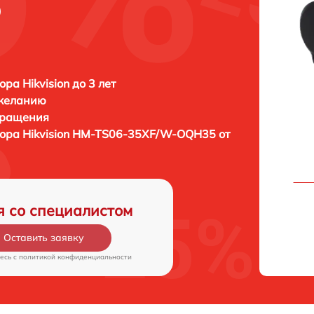
5
ра Hikvision до 3 лет
 желанию
бращения
зора
Hikvision HM-TS06-35XF/W-OQH35 от
я со специалистом
Оставить заявку
есь c
политикой конфиденциальности