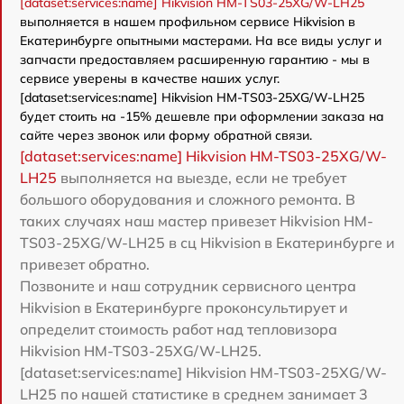
[dataset:services:name] Hikvision HM-TS03-25XG/W-LH25
выполняется в нашем профильном сервисе Hikvision в
Екатеринбурге опытными мастерами. На все виды услуг и
запчасти предоставляем расширенную гарантию - мы в
сервисе уверены в качестве наших услуг.
[dataset:services:name] Hikvision HM-TS03-25XG/W-LH25
будет стоить на -15% дешевле при оформлении заказа на
сайте через звонок или форму обратной связи.
[dataset:services:name] Hikvision HM-TS03-25XG/W-
LH25
выполняется на выезде, если не требует
большого оборудования и сложного ремонта. В
таких случаях наш мастер привезет Hikvision HM-
TS03-25XG/W-LH25 в сц Hikvision в Екатеринбурге и
привезет обратно.
Позвоните и наш сотрудник сервисного центра
Hikvision в Екатеринбурге проконсультирует и
определит стоимость работ над тепловизора
Hikvision HM-TS03-25XG/W-LH25.
[dataset:services:name] Hikvision HM-TS03-25XG/W-
LH25 по нашей статистике в среднем занимает 3