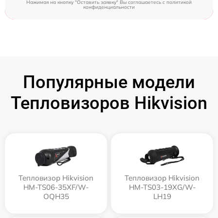
Нажимая на кнопку "Оставить заявку" Вы соглашаетесь c
политикой
конфиденциальности
Популярные модели
Тепловизоров Hikvision
Тепловизор Hikvision
Тепловизор Hikvision
HM-TS06-35XF/W-
HM-TS03-19XG/W-
OQH35
LH19