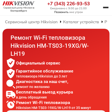
+7 (343) 226-93-53
Сервисный центр Hikvision
в
Ежедневно с 9:00 до 21:00
Екатеринбурге
Позвонить
мне утром
Сервисный центр Hikvision
Каталог устройств
Рем
Ремонт Wi-Fi тепловизора
Hikvision HM-TS03-19XG/W-
LH19
Официальный сервис
Гарантийное обслуживание
тепловизора Hikvision до 3 лет
Диагностика за наш счет,
ремонт по желанию
Бесплатный выезд курьера
в день обращения
Ремонт Wi-Fi тепловизора
Hikvision HM-TS03-19XG/W-LH19 от 35 минут