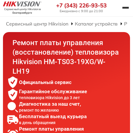
+7 (343) 226-93-53
Сервисный центр Hikvision
в
Ежедневно с 9:00 до 21:00
Екатеринбурге
Сервисный центр Hikvision
Каталог устройств
Рем
Ремонт платы управления
(восстановление) тепловизора
Hikvision HM-TS03-19XG/W-
LH19
Официальный сервис
Гарантийное обслуживание
тепловизора Hikvision до 3 лет
Диагностика за наш счет,
ремонт по желанию
Бесплатный выезд курьера
в день обращения
Ремонт платы управления