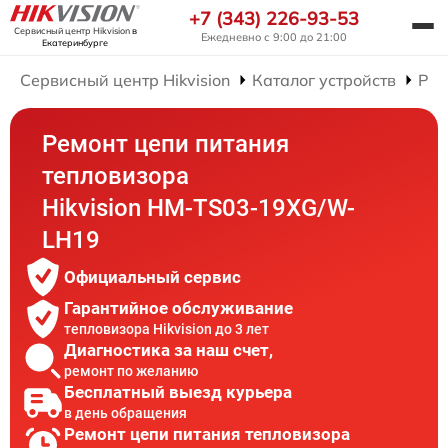
+7 (343) 226-93-53
Сервисный центр Hikvision
в
Ежедневно с 9:00 до 21:00
Екатеринбурге
Сервисный центр Hikvision
Каталог устройств
Рем
Ремонт цепи питания
тепловизора
Hikvision HM-TS03-19XG/W-
LH19
Официальный сервис
Гарантийное обслуживание
тепловизора Hikvision до 3 лет
Диагностика за наш счет,
ремонт по желанию
Бесплатный выезд курьера
в день обращения
Ремонт цепи питания тепловизора