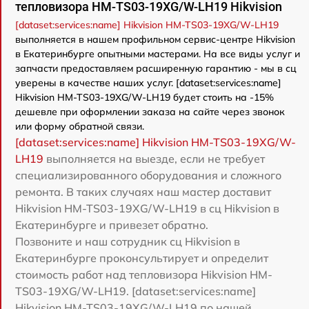
тепловизора HM-TS03-19XG/W-LH19 Hikvision
[dataset:services:name] Hikvision HM-TS03-19XG/W-LH19
выполняется в нашем профильном сервис-центре Hikvision
в Екатеринбурге опытными мастерами. На все виды услуг и
запчасти предоставляем расширенную гарантию - мы в сц
уверены в качестве наших услуг. [dataset:services:name]
Hikvision HM-TS03-19XG/W-LH19 будет стоить на -15%
дешевле при оформлении заказа на сайте через звонок
или форму обратной связи.
[dataset:services:name] Hikvision HM-TS03-19XG/W-
LH19
выполняется на выезде, если не требует
специализированного оборудования и сложного
ремонта. В таких случаях наш мастер доставит
Hikvision HM-TS03-19XG/W-LH19 в сц Hikvision в
Екатеринбурге и привезет обратно.
Позвоните и наш сотрудник сц Hikvision в
Екатеринбурге проконсультирует и определит
стоимость работ над тепловизора Hikvision HM-
TS03-19XG/W-LH19. [dataset:services:name]
Hikvision HM-TS03-19XG/W-LH19 по нашей