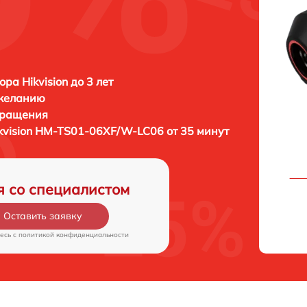
ра Hikvision до 3 лет
 желанию
бращения
kvision HM-TS01-06XF/W-LC06 от 35 минут
я со специалистом
Оставить заявку
есь c
политикой конфиденциальности