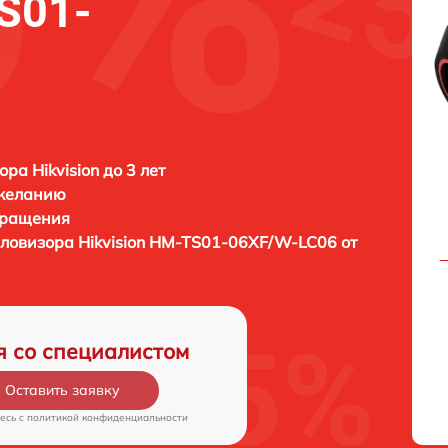
S01-
ра Hikvision до 3 лет
 желанию
бращения
пловизора
Hikvision HM-TS01-06XF/W-LC06 от
я со специалистом
Оставить заявку
есь c
политикой конфиденциальности