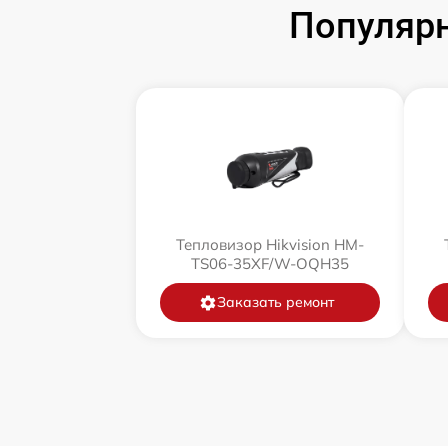
Популярн
Тепловизор Hikvision HM-
TS06-35XF/W-OQH35
Заказать ремонт