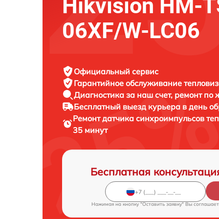
Hikvision HM-T
06XF/W-LC06
Официальный сервис
Гарантийное обслуживание
тепловизо
Диагностика за наш счет,
ремонт по
Бесплатный выезд курьера
в день о
Ремонт датчика синхроимпульсов те
35 минут
Бесплатная консультаци
Нажимая на кнопку "Оставить заявку" Вы соглашает