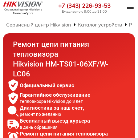
+7 (343) 226-93-53
Сервисный центр Hikvision
в
Ежедневно с 9:00 до 21:00
Екатеринбурге
Сервисный центр Hikvision
Каталог устройств
Рем
Ремонт цепи питания
тепловизора
Hikvision HM-TS01-06XF/W-
LC06
Официальный сервис
Гарантийное обслуживание
тепловизора Hikvision до 3 лет
Диагностика за наш счет,
ремонт по желанию
Бесплатный выезд курьера
в день обращения
Ремонт цепи питания тепловизора