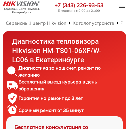
+7 (343) 226-93-53
Сервисный центр Hikvision
в
Ежедневно с 9:00 до 21:00
Екатеринбурге
Сервисный центр Hikvision
Каталог устройств
Рем
Диагностика тепловизора
Hikvision HM-TS01-06XF/W-
LC06 в Екатеринбурге
Диагностика за наш счет, ремонт по
желанию
Бесплатный выезд курьера в день
обращения
Гарантия на ремонт до 3 лет
Срочный ремонт от 35 минут
Бесплатная консультация со