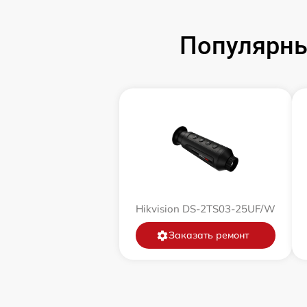
Замена аккумулятора
Популярны
Замена корпуса
Замена дисплея (экрана)
Прошивка (Обновление ПО)
Ремонт платы управления
(восстановление)
Hikvision DS-2TS03-25UF/W
Восстановление после попадания влаги
Заказать ремонт
Ремонт Wi-Fi
Ремонт разъема