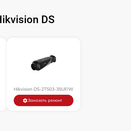
700 р
kvision DS
1500 р
750 р
450 р
750 р
Hikvision DS-2TS03-35UF/W
850 р
Заказать ремонт
850 р
650 р