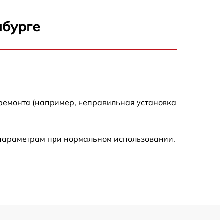
1600 р
нбурге
900 р
750 р
 ремонта (например, неправильная установка
450 р
590 р
 параметрам при нормальном использовании.
1200 р
650 р
850 р