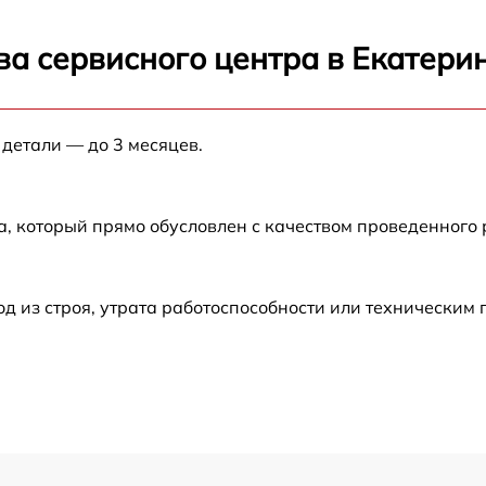
от 60 мин
ва сервисного центра в Екатери
от 60 мин
 детали — до 3 месяцев.
от 60 мин
а, который прямо обусловлен с качеством проведенного
от 60 мин
от 60 мин
 из строя, утрата работоспособности или техническим
от 60 мин
от 60 мин
от 60 мин