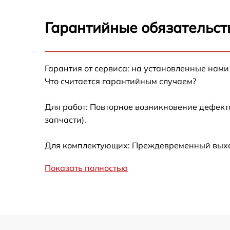
Ремонт датчика синхроимпульсов
Гарантийные обязательст
Калибровка и настройка тепловизора
Гарантия от сервиса: на установленные нами
Ремонт встроенного дальнометра и
Что считается гарантийным случаем?
других устройств
Для работ: Повторное возникновение дефект
Замена микросхемы логики
запчасти).
Замена ключей управления
Для комплектующих: Преждевременный выход
Ремонт цепи питания
Показать полностью
Замена USB порта
Замена процессора