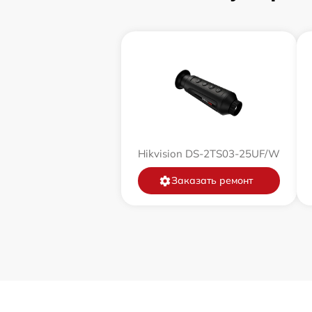
Замена корпуса
Замена дисплея (экрана)
Прошивка (Обновление ПО)
Ремонт платы управления
(восстановление)
Hikvision DS-2TS03-25UF/W
Восстановление после попадания влаги
Заказать ремонт
Ремонт Wi-Fi
Ремонт разъема
Ремонт капиллярной трубки