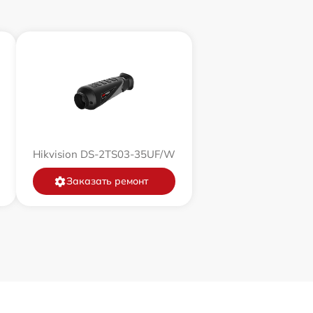
1500 р
750 р
450 р
750 р
Hikvision DS-2TS03-35UF/W
850 р
Заказать ремонт
850 р
650 р
450 р