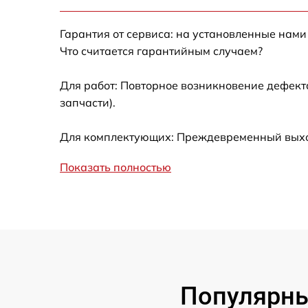
Калибровка и настройка тепловизора
Гарантия от сервиса: на установленные нами
Ремонт встроенного дальнометра и
Что считается гарантийным случаем?
других устройств
Для работ: Повторное возникновение дефект
Замена микросхемы логики
запчасти).
Замена ключей управления
Для комплектующих: Преждевременный выход
Ремонт цепи питания
Показать полностью
Замена USB порта
Замена процессора
Замена аккумулятора
Популярны