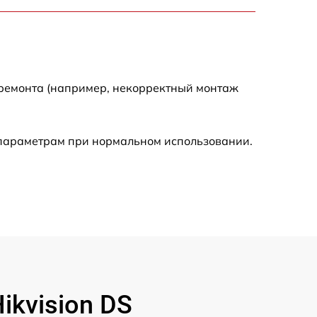
900 р
750 р
 ремонта (например, некорректный монтаж
450 р
590 р
 параметрам при нормальном использовании.
1200 р
650 р
850 р
700 р
kvision DS