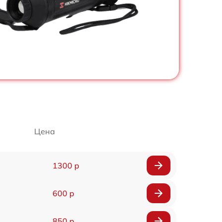
Цена
1300 р
600 р
850 р