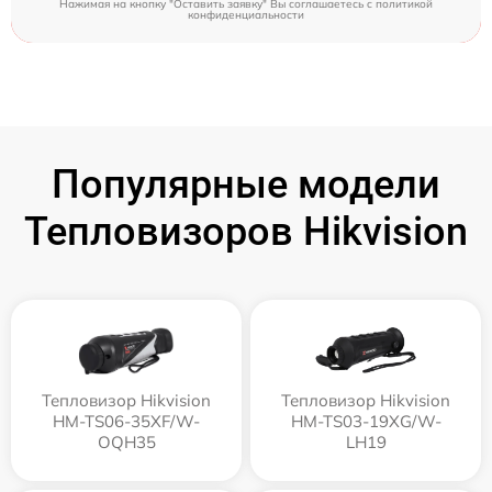
Нажимая на кнопку "Оставить заявку" Вы соглашаетесь c
политикой
конфиденциальности
Популярные модели
Тепловизоров Hikvision
Тепловизор Hikvision
Тепловизор Hikvision
HM-TS06-35XF/W-
HM-TS03-19XG/W-
OQH35
LH19