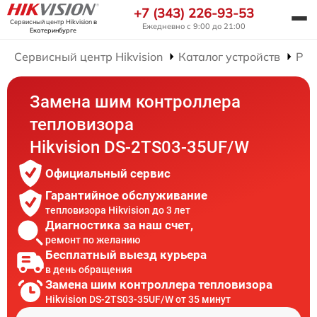
+7 (343) 226-93-53
Сервисный центр Hikvision
в
Ежедневно с 9:00 до 21:00
Екатеринбурге
Сервисный центр Hikvision
Каталог устройств
Рем
Замена шим контроллера
тепловизора
Hikvision DS-2TS03-35UF/W
Официальный сервис
Гарантийное обслуживание
тепловизора Hikvision до 3 лет
Диагностика за наш счет,
ремонт по желанию
Бесплатный выезд курьера
в день обращения
Замена шим контроллера тепловизора
Hikvision DS-2TS03-35UF/W от 35 минут