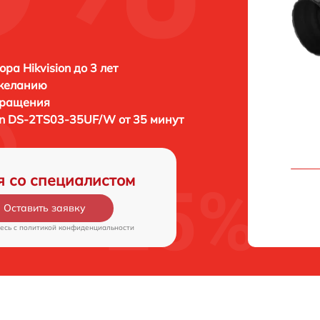
ра Hikvision до 3 лет
 желанию
бращения
on DS-2TS03-35UF/W от 35 минут
я со специалистом
Оставить заявку
есь c
политикой конфиденциальности