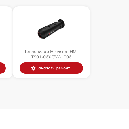
-
Тепловизор Hikvision HM-
TS01-06XF/W-LC06
Заказать ремонт