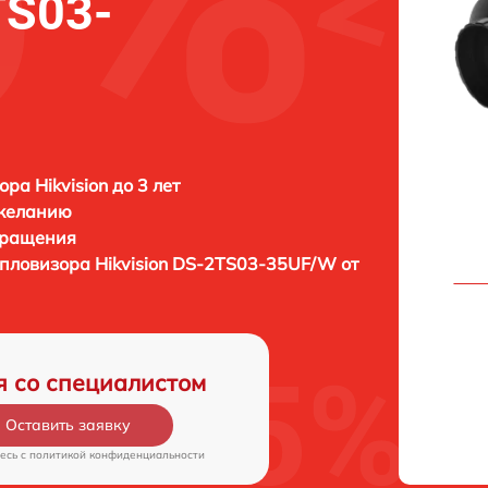
TS03-
ра Hikvision до 3 лет
 желанию
бращения
епловизора
Hikvision DS-2TS03-35UF/W от
я со специалистом
Оставить заявку
есь c
политикой конфиденциальности