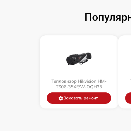
Популярн
Тепловизор Hikvision HM-
TS06-35XF/W-OQH35
Заказать ремонт