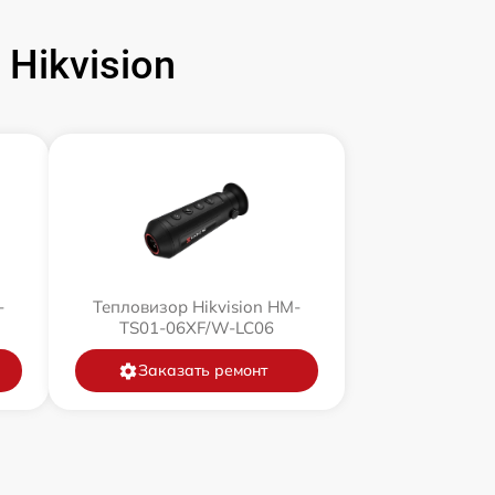
Hikvision
-
Тепловизор Hikvision HM-
TS01-06XF/W-LC06
Заказать ремонт