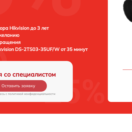
ра Hikvision до 3 лет
 желанию
бращения
kvision DS-2TS03-35UF/W от 35 минут
я со специалистом
Оставить заявку
есь c
политикой конфиденциальности