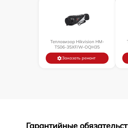
Тепловизор Hikvision HM-
TS06-35XF/W-OQH35
Заказать ремонт
Гарантийные обязательст