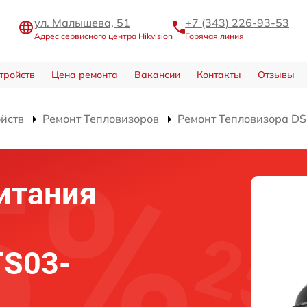
ул. Малышева, 51
+7 (343) 226-93-53
Адрес сервисного центра Hikvision
Горячая линия
тройств
Цена ремонта
Вакансии
Контакты
Отзывы
ойств
Ремонт Тепловизоров
Ремонт Тепловизора D
итания
TS03-