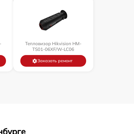
-
Тепловизор Hikvision HM-
TS01-06XF/W-LC06
Заказать ремонт
нбурге