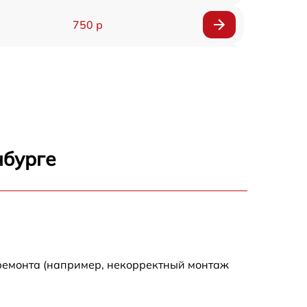
750 р
450 р
750 р
1500 р
нбурге
700 р
850 р
650 р
 ремонта (например, некорректный монтаж
590 р