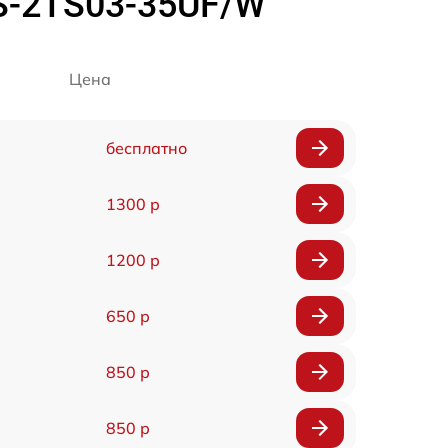
DS-2TS03-35UF/W
Цена
бесплатно
1300 р
1200 р
650 р
850 р
850 р