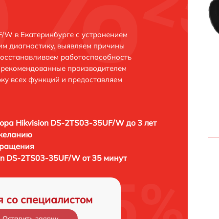
F/W в Екатеринбурге с устранением
м диагностику, выявляем причины
восстанавливаем работоспособность
и рекомендованные производителем
рку всех функций и предоставляем
ора Hikvision DS-2TS03-35UF/W до 3 лет
 желанию
бращения
ion DS-2TS03-35UF/W от 35 минут
я со специалистом
Оставить заявку