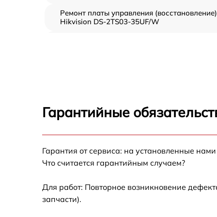
Ремонт платы управления (восстановление)
Hikvision DS-2TS03-35UF/W
Прошивка (Обновление ПО) Hikvision DS-
2TS03-35UF/W
Замена дисплея (экрана) Hikvision DS-
2TS03-35UF/W
Замена корпуса Hikvision DS-2TS03-35UF/
Гарантийные обязательст
Замена аккумулятора Hikvision DS-2TS03-
35UF/W
Замена процессора Hikvision DS-2TS03-
Гарантия от сервиса: на установленные нами
35UF/W
Что считается гарантийным случаем?
Замена USB порта Hikvision DS-2TS03-
35UF/W
Для работ: Повторное возникновение дефект
запчасти).
Замена ключей управления Hikvision DS-
2TS03-35UF/W