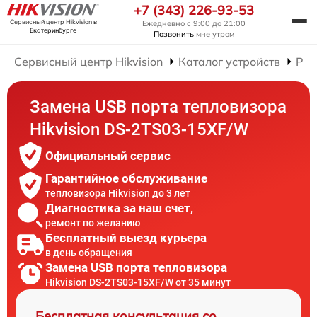
+7 (343) 226-93-53
Сервисный центр Hikvision
в
Ежедневно с 9:00 до 21:00
Екатеринбурге
Позвонить
мне утром
Сервисный центр Hikvision
Каталог устройств
Рем
Замена USB порта тепловизора
Hikvision DS-2TS03-15XF/W
Официальный сервис
Гарантийное обслуживание
тепловизора Hikvision до 3 лет
Диагностика за наш счет,
ремонт по желанию
Бесплатный выезд курьера
в день обращения
Замена USB порта тепловизора
Hikvision DS-2TS03-15XF/W от 35 минут
Бесплатная консультация со