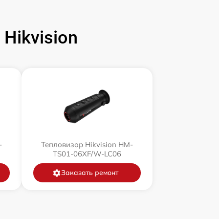
Hikvision
-
Тепловизор Hikvision HM-
TS01-06XF/W-LC06
Заказать ремонт