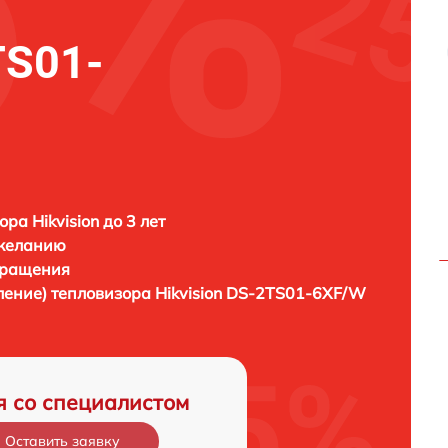
TS01-
ра Hikvision до 3 лет
 желанию
бращения
ление) тепловизора
Hikvision DS-2TS01-6XF/W
я со специалистом
Оставить заявку