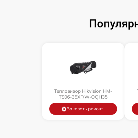
Популярн
Тепловизор Hikvision HM-
TS06-35XF/W-OQH35
Заказать ремонт