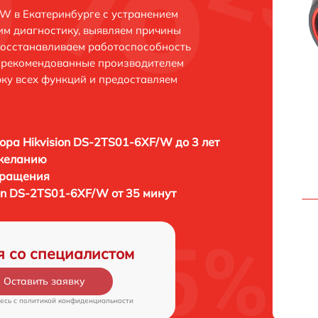
/W в Екатеринбурге с устранением
м диагностику, выявляем причины
восстанавливаем работоспособность
и рекомендованные производителем
рку всех функций и предоставляем
ора Hikvision DS-2TS01-6XF/W до 3 лет
 желанию
бращения
ion DS-2TS01-6XF/W от 35 минут
я со специалистом
Оставить заявку
есь c
политикой конфиденциальности