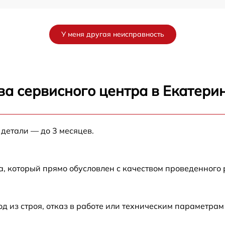
от 60 мин
У меня другая неисправность
от 60 мин
от 60 мин
ва сервисного центра в Екатери
от 60 мин
 детали — до 3 месяцев.
от 60 мин
от 60 мин
а, который прямо обусловлен с качеством проведенного
от 60 мин
из строя, отказ в работе или техническим параметрам
-
от 60 мин