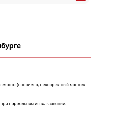
450 р
750 р
1500 р
нбурге
700 р
850 р
650 р
 ремонта (например, некорректный монтаж
590 р
 при нормальном использовании.
600 р