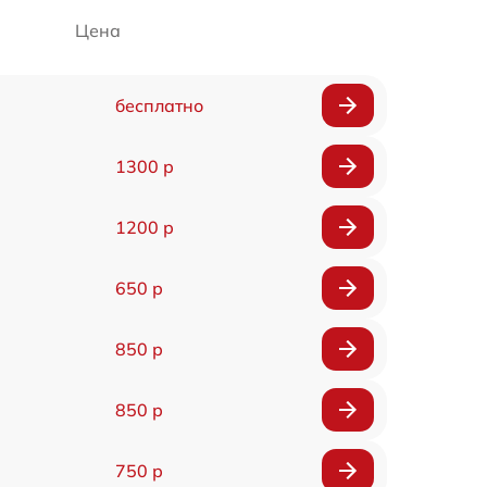
Цена
бесплатно
1300 р
1200 р
650 р
850 р
850 р
750 р