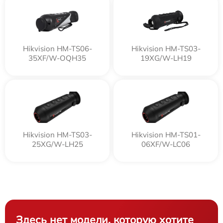
Hikvision HM-TS06-
Hikvision HM-TS03-
35XF/W-OQH35
19XG/W-LH19
Hikvision HM-TS03-
Hikvision HM-TS01-
25XG/W-LH25
06XF/W-LC06
Здесь нет модели, которую хотите