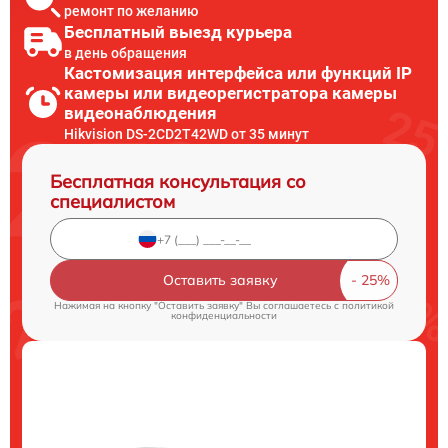
ремонт по желанию
Бесплатный выезд курьера
в день обращения
Кастомизация интерфейса или функций IP
камеры или видеорегистратора камеры
видеонаблюдения
Hikvision DS-2CD2T42WD от 35 минут
Бесплатная консультация со
специалистом
Оставить заявку
Нажимая на кнопку "Оставить заявку" Вы соглашаетесь c
политикой
конфиденциальности