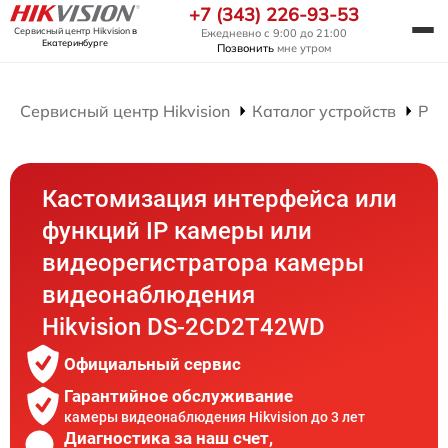
+7 (343) 226-93-53
Сервисный центр Hikvision
в
Ежедневно с 9:00 до 21:00
Екатеринбурге
Позвонить
мне утром
Сервисный центр Hikvision
Каталог устройств
Рем
Кастомизация интерфейса или
функций IP камеры или
видеорегистратора камеры
видеонаблюдения
Hikvision DS-2CD2T42WD
Официальный сервис
Гарантийное обслуживание
камеры видеонаблюдения Hikvision до 3 лет
Диагностика за наш счет,