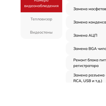
Камера
видеонаблюдения
Замена мосфето
Тепловизор
Замена конденса
Видеостены
Замена АЦП
Замена BGA чипа
Ремонт блока пи
регистратора
Замена разъема 
RCA, USB и т.д.)
Замена HDD (зам
диска)