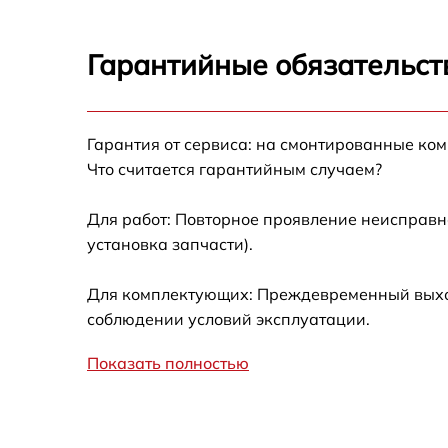
Замена штекера 
Гарантийные обязательст
Замена модуля I
Замена материнс
видеорегистрато
Гарантия от сервиса: на смонтированные ко
Что считается гарантийным случаем?
Исправление "ки
русского перево
Для работ: Повторное проявление неисправн
Кастомизация ин
установка запчасти).
функций IP каме
видеорегистрато
Для комплектующих: Преждевременный выход 
соблюдении условий эксплуатации.
Сброс пароля рег
камеры
Показать полностью
Замена стабилиз