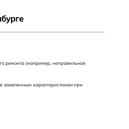
500 р
нбурге
700 р
800 р
600 р
ого ремонта (например, неправильная
700 р
ие заявленным характеристикам при
500 р
500 р