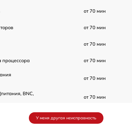
в
от 70 мин
торов
от 70 мин
от 70 мин
 процессора
от 70 мин
тания
от 70 мин
(питания, BNC,
от 70 мин
ена жёсткого
от 70 мин
У меня другая неисправность